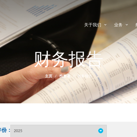


关于我们
业务
财务报告
主页
/
投资者
/
财务报告
年份：