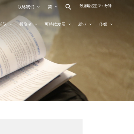


联络我们
简





船队
投资者
可持续发展
就业
传媒