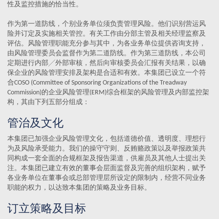
性及监控措施的恰当性。
作为第一道防线，个别业务单位须负责管理风险。他们识别营运风
险并订定及实施相关管控。有关工作由分部主管及相关经理监察及
评估。风险管理职能充分参与其中，为各业务单位提供咨询支持，
由风险管理委员会监督作为第二道防线。作为第三道防线，本公司
定期进行内部╱外部审核，然后向审核委员会汇报有关结果，以确
保企业的风险管理安排及架构是合适和有效。本集团已设立一个符
合COSO (Committee of Sponsoring Organizations of the Treadway
Commission)的企业风险管理(ERM)综合框架的风险管理及内部监控架
构，其由下列五部分组成：
管治及文化
本集团已加强企业风险管理文化，包括道德价值、透明度、理想行
为及风险承受能力。我们的操守守则、反贿赂政策以及举报政策共
同构成一套全面的合规框架及报告渠道，供雇员及其他人士提出关
注。本集团已建立有效的董事会层面监督及完善的组织架构，赋予
各业务单位在董事会或总部管理层所设定的限制内，经营不同业务
职能的权力，以达致本集团的策略及业务目标。
订立策略及目标