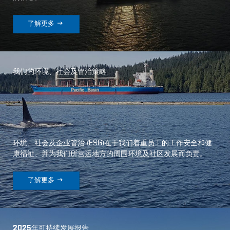

了解更多
我们的环境、社会及管治策略
环境、社会及企业管治
(
ESG
)
在于我们着重员工的工作安全和健
康福祉、并为我们所营运地方的周围环境及社区发展而负责。

了解更多
2025年可持续发展报告