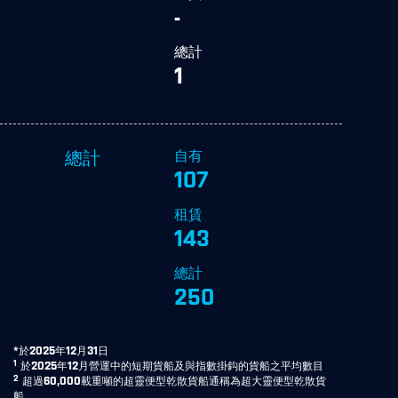
-
總計
1
自有
總計
107
租賃
143
總計
250
*於2025年12月31日
1
於2025年12月營運中的短期貨船及與指數掛鈎的貨船之平均數目
2
超過60,000載重噸的超靈便型乾散貨船通稱為超大靈便型乾散貨
船