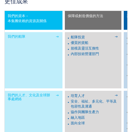
更佳成果
我們的資本－
保障或創造價值的方法
期
本集團依賴的資源及關係


我們的船隊
船隊投資
優質的貨船
規模及靈活互換性
內部技術營運部門


我們的人才、文化及全球辦
培育人才
事處網絡
安全、福祉、多元化、平等及
包容性及溝通
協作與團隊生產力
融入地區
面向全球