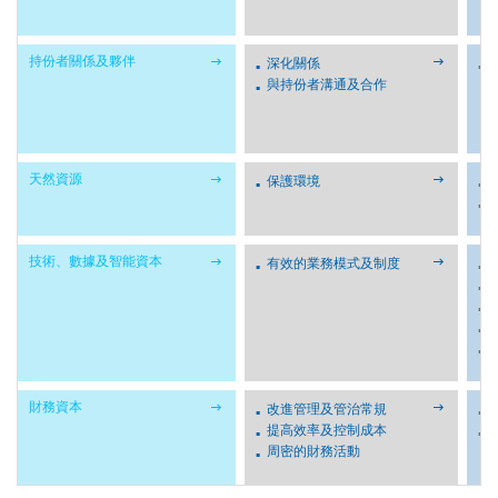


持份者關係及夥伴
深化關係
與持份者溝通及合作


天然資源
保護環境


技術、數據及智能資本
有效的業務模式及制度


財務資本
改進管理及管治常規
提高效率及控制成本
周密的財務活動