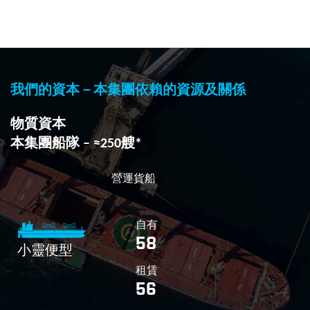
我們的資本－本集團依賴的資源及關係
物質資本
本集團船隊 – ≈250艘*
營運貨船
自有
58
小靈便型
租賃
56