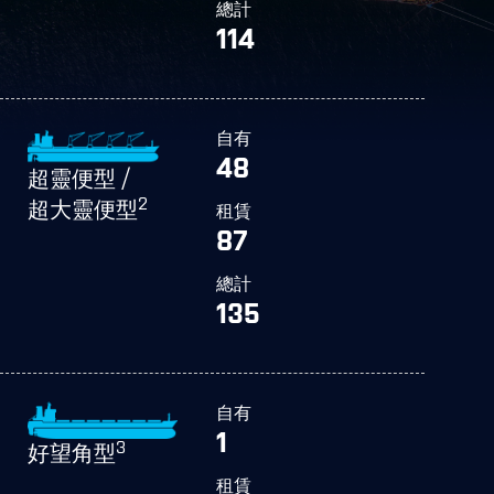
總計
114
自有
48
超靈便型 /
2
超大靈便型
租賃
87
總計
135
自有
1
3
好望角型
租賃