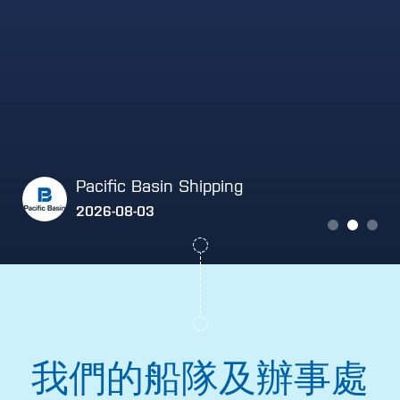
Pacific Basin Shipping
2026-08-03
🌊 𝗔 𝗖𝗵𝗮𝗻𝗰𝗲 𝗘𝗻𝗰𝗼𝘂𝗻𝘁𝗲𝗿 𝗶𝗻 𝘁𝗵𝗲 𝗣𝗮𝗰𝗶𝗳𝗶𝗰 Last month, our vessel
Turtle Island crossed paths with solo ocean rower Kelsey Pfendler during
her remarkable journey from California to Hawaii. While on watch, Chief...
我們的船隊及辦事處

Read More