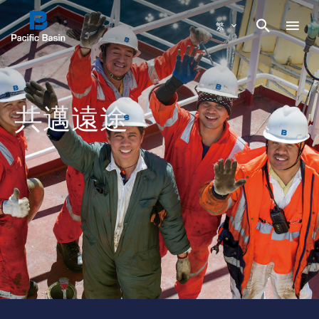

繁
共邁遠途
共邁遠途
共邁遠途