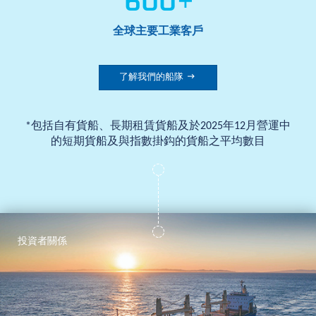
600
+
全球主要工業客戶

了解我們的船隊
*包括自有貨船、長期租賃貨船及於2025年12月營運中
的短期貨船及與指數掛鈎的貨船之平均數目
投資者關係