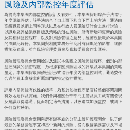
風險及內部監控年度評估
為提高本集團內部監控的設計及有效性，本集團採用綜合手法進行
年度風險評估，該手法結合了自上而下和自下而上的方法，通過由
高級職員以網上問卷形式以及在行政人員風險研討會上進行討論，
以識別及評估業務目標及策略的潛在風險。所有新增和更新的風險
及其相關監控程序，以及對風險管理之意見，經審視後載於本集團
的風險記錄冊。本集團與相關業務分部商討有關風險的影響、緩解
措施及建議，並向風險管理委員會及審核委員會作出匯報。
風險管理委員會定期檢討及測試本集團之風險監控程序。個別內部
監控測試的頻密程度，乃根據有關風險區域的評級及本集團的策略
釐定。本集團採取同儕檢討形式進行年度內部監控測試，通過委任
合適的員工審核非所屬部門的特定監控措施。
評定內部監控有效性的標準，乃基於監控程序是否於整個審閱期間
有效地運作及實施。我們會與相關分部部門主管及員工就有關發現
及建議取得溝通，從而制定適合措施，以改進或加強監控，或糾正
任何監控缺陷。
風險管理委員會定期與所有辦事處的分部主管和經理開會，以了解
最新的業務營運事宜和當中新興的風險，從而根據業務需求及市場