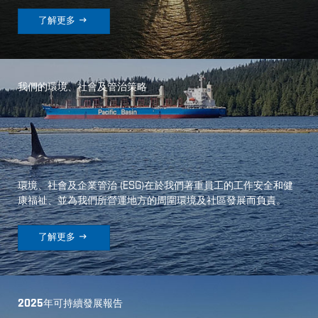

了解更多
我們的環境、社會及管治策略
環境、社會及企業管治
(
ESG
)
在於我們著重員工的工作安全和健
康福祉、並為我們所營運地方的周圍環境及社區發展而負責。

了解更多
2025年可持續發展報告