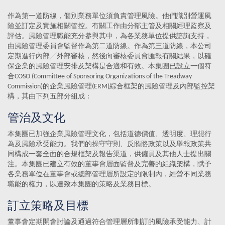
作為第一道防線，個別業務單位須負責管理風險。他們識別營運風
險並訂定及實施相關管控。有關工作由分部主管及相關經理監察及
評估。風險管理職能充分參與其中，為各業務單位提供諮詢支持，
由風險管理委員會監督作為第二道防線。作為第三道防線，本公司
定期進行內部╱外部審核，然後向審核委員會匯報有關結果，以確
保企業的風險管理安排及架構是合適和有效。本集團已設立一個符
合COSO (Committee of Sponsoring Organizations of the Treadway
Commission)的企業風險管理(ERM)綜合框架的風險管理及內部監控架
構，其由下列五部分組成：
管治及文化
本集團已加強企業風險管理文化，包括道德價值、透明度、理想行
為及風險承受能力。我們的操守守則、反賄賂政策以及舉報政策共
同構成一套全面的合規框架及報告渠道，供僱員及其他人士提出關
注。本集團已建立有效的董事會層面監督及完善的組織架構，賦予
各業務單位在董事會或總部管理層所設定的限制內，經營不同業務
職能的權力，以達致本集團的策略及業務目標。
訂立策略及目標
董事會定期開會討論及通過符合管理層所制訂的風險承受能力、計