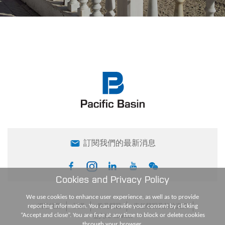
訂閱我們的最新消息
Cookies and Privacy Policy
We use cookies to enhance user experience, as well as to provide
reporting information. You can provide your consent by clicking
網站地圖
詞彙
常見問題
責任聲明及其他資訊
“Accept and close”. You are free at any time to block or delete cookies
登入PB Connect
through your browser.