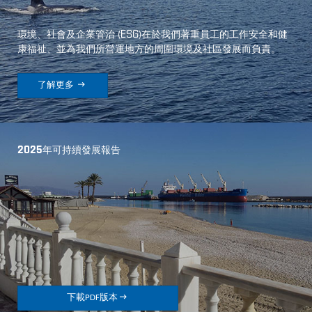
環境、社會及企業管治
(
ESG
)
在於我們著重員工的工作安全和健
康福祉、並為我們所營運地方的周圍環境及社區發展而負責。

了解更多
2025年可持續發展報告

下載PDF版本