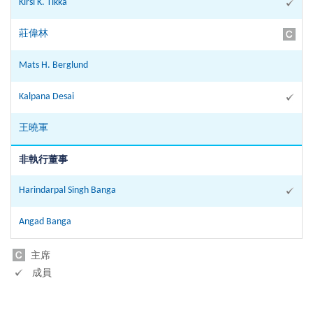
Kirsi K. Tikka
莊偉林
Mats H. Berglund
Kalpana Desai
王曉軍
非執行董事
Harindarpal Singh Banga
Angad Banga
主席
成員